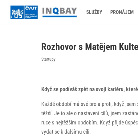
SLUŽBY
PRONÁJEM
Rozhovor s Matějem Kulte
Startupy
Když se podíváš zpět na svoji kariéru, kter
Každé období má své pro a proti, když jsem si 
těžší. Je to ale o nastavení cílů, jsem zastán
ruce s nejtěžším obdobím. Když přijde úspěc
vydat se k dalšímu cíli.