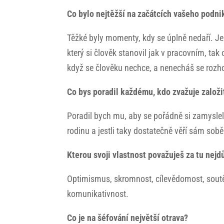
Co bylo nejtěžší na začátcích vašeho podniká
Těžké byly momenty, kdy se úplně nedaří. Je
který si člověk stanovil jak v pracovním, ta
když se člověku nechce, a nenecháš se rozho
Co bys poradil každému, kdo zvažuje založi
Poradil bych mu, aby se pořádně si zamyslel, 
rodinu a jestli taky dostatečně věří sám so
Kterou svoji vlastnost považuješ za tu nejd
Optimismus, skromnost, cílevědomost, soutěž
komunikativnost.
Co je na šéfování největší otrava?