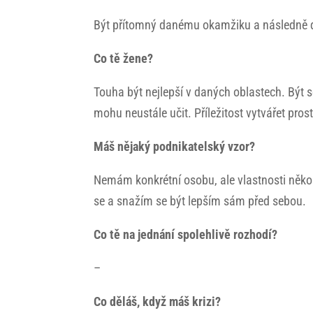
Být přítomný danému okamžiku a následně di
Co tě žene?
Touha být nejlepší v daných oblastech. Být so
mohu neustále učit. Příležitost vytvářet pro
Máš nějaký podnikatelský vzor?
Nemám konkrétní osobu, ale vlastnosti něko
se a snažím se být lepším sám před sebou.
Co tě na jednání spolehlivě rozhodí?
–
Co děláš, když máš krizi?