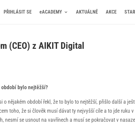
PŘIHLÁSIT SE
eACADEMY
AKTUÁLNĚ
AKCE
STA
m (CEO) z AIKIT Digital
é období bylo nejtěžší?
o nějakém období řekl, že to bylo to nejtěžší, přišlo další a ješ
cem toho, že si člověk musí dávat ty nejvyšší cíle a to jde ruku v
h, nesmí se usnout na vavřínech a musí se pokračovat v nasaze