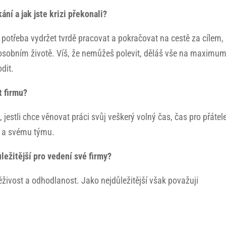
ní a jak jste krizi překonali?
 potřeba vydržet tvrdě pracovat a pokračovat na cestě za cílem,
k osobním životě. Víš, že nemůžeš polevit, děláš vše na maximum,
dit.
t firmu?
jestli chce věnovat práci svůj veškerý volný čas, čas pro přátele
bě a svému týmu.
ůležitější pro vedení své firmy?
ivost a odhodlanost. Jako nejdůležitější však považuji