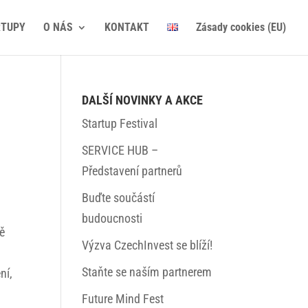
RTUPY
O NÁS
KONTAKT
Zásady cookies (EU)
DALŠÍ NOVINKY A AKCE
Startup Festival
SERVICE HUB –
Představení partnerů
Buďte součástí
budoucnosti
tě
Výzva CzechInvest se blíží!
Staňte se naším partnerem
ní,
Future Mind Fest