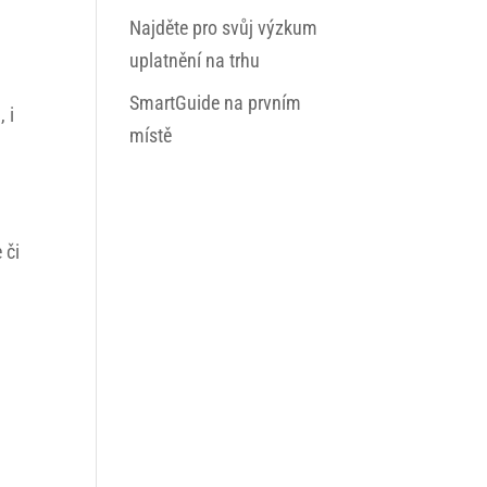
Najděte pro svůj výzkum
uplatnění na trhu
SmartGuide na prvním
 i
místě
 či