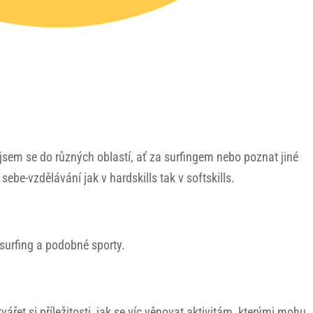
jsem se do různých oblastí, ať za surfingem nebo poznat jiné
sebe-vzdělávání jak v hardskills tak v softskills.
 surfing a podobné sporty.
tvářet si příležitosti, jak se víc věnovat aktivitám, kterými mohu